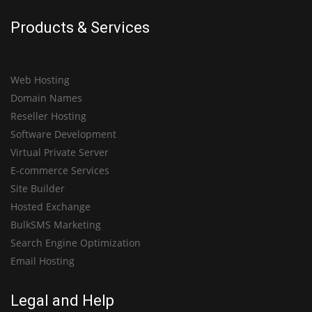
Products & Services
Web Hosting
Domain Names
Reseller Hosting
Software Development
Virtual Private Server
E-commerce Services
Site Builder
Hosted Exchange
BulkSMS Marketing
Search Engine Optimization
Email Hosting
Legal and Help