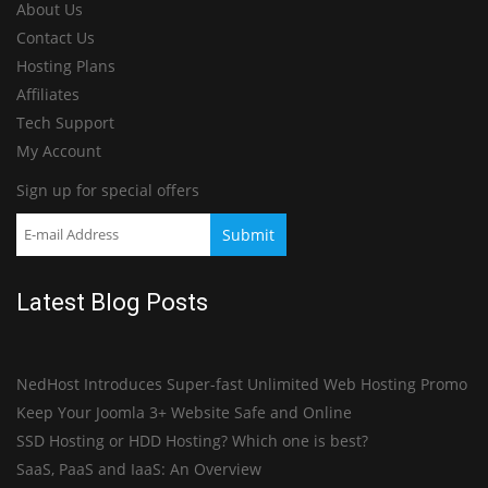
About Us
Contact Us
Hosting Plans
Affiliates
Tech Support
My Account
Sign up for special offers
Latest Blog Posts
NedHost Introduces Super-fast Unlimited Web Hosting Promo
Keep Your Joomla 3+ Website Safe and Online
SSD Hosting or HDD Hosting? Which one is best?
SaaS, PaaS and IaaS: An Overview