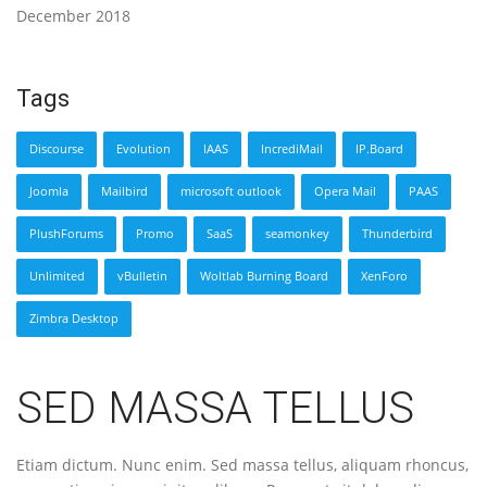
December 2018
Tags
Discourse
Evolution
IAAS
IncrediMail
IP.Board
Joomla
Mailbird
microsoft outlook
Opera Mail
PAAS
PlushForums
Promo
SaaS
seamonkey
Thunderbird
Unlimited
vBulletin
Woltlab Burning Board
XenForo
Zimbra Desktop
SED MASSA TELLUS
Etiam dictum. Nunc enim. Sed massa tellus, aliquam rhoncus,